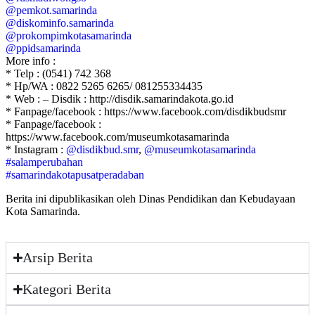
@pemkot.samarinda
@diskominfo.samarinda
@prokompimkotasamarinda
@ppidsamarinda
More info :
* Telp : (0541) 742 368
* Hp/WA : 0822 5265 6265/ 081255334435
* Web : – Disdik : http://disdik.samarindakota.go.id
* Fanpage/facebook : https://www.facebook.com/disdikbudsmr
* Fanpage/facebook :
https://www.facebook.com/museumkotasamarinda
* Instagram :
@disdikbud.smr
,
@museumkotasamarinda
#salamperubahan
#samarindakotapusatperadaban
Berita ini dipublikasikan oleh Dinas Pendidikan dan Kebudayaan
Kota Samarinda.
Arsip Berita
Kategori Berita