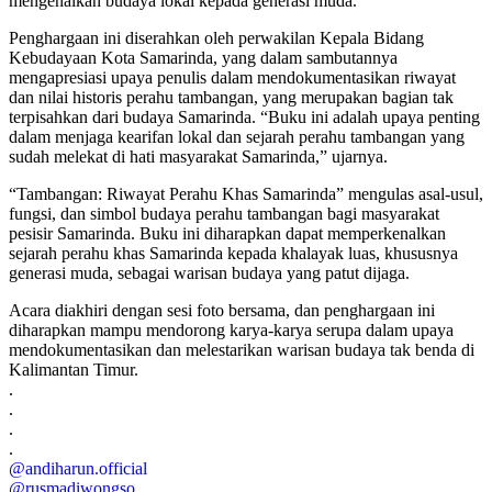
mengenalkan budaya lokal kepada generasi muda.
Penghargaan ini diserahkan oleh perwakilan Kepala Bidang
Kebudayaan Kota Samarinda, yang dalam sambutannya
mengapresiasi upaya penulis dalam mendokumentasikan riwayat
dan nilai historis perahu tambangan, yang merupakan bagian tak
terpisahkan dari budaya Samarinda. “Buku ini adalah upaya penting
dalam menjaga kearifan lokal dan sejarah perahu tambangan yang
sudah melekat di hati masyarakat Samarinda,” ujarnya.
“Tambangan: Riwayat Perahu Khas Samarinda” mengulas asal-usul,
fungsi, dan simbol budaya perahu tambangan bagi masyarakat
pesisir Samarinda. Buku ini diharapkan dapat memperkenalkan
sejarah perahu khas Samarinda kepada khalayak luas, khususnya
generasi muda, sebagai warisan budaya yang patut dijaga.
Acara diakhiri dengan sesi foto bersama, dan penghargaan ini
diharapkan mampu mendorong karya-karya serupa dalam upaya
mendokumentasikan dan melestarikan warisan budaya tak benda di
Kalimantan Timur.
.
.
.
.
@andiharun.official
@rusmadiwongso