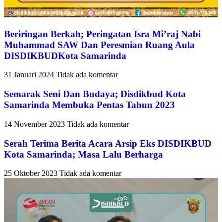
Beriringan Berkah; Peringatan Isra Mi’raj Nabi
Muhammad SAW Dan Peresmian Ruang Aula
DISDIKBUDKota Samarinda
31 Januari 2024
Tidak ada komentar
Semarak Seni Dan Budaya; Disdikbud Kota
Samarinda Membuka Pentas Tahun 2023
14 November 2023
Tidak ada komentar
Serah Terima Berita Acara Arsip Eks DISDIKBUD
Kota Samarinda; Masa Lalu Berharga
25 Oktober 2023
Tidak ada komentar