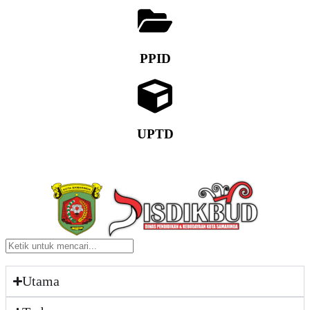
PPID
UPTD
Utama