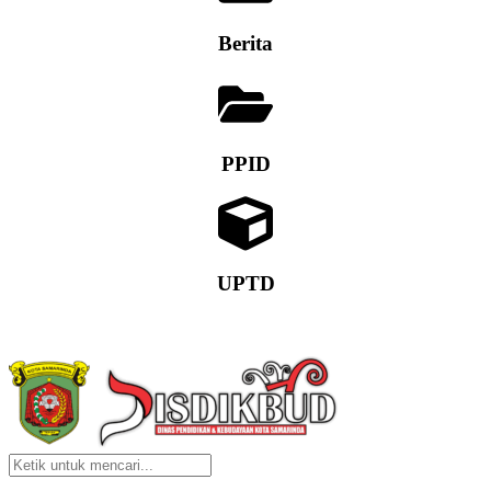
Berita
PPID
UPTD