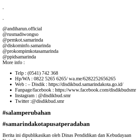
.
.
@andiharun.official
@rusmadiwongso
@pemkot.samarinda
@diskominfo.samarinda
@prokompimkotasamarinda
@ppidsamarinda
More info :
Telp : (0541) 742 368
Hp/WA : 0822 5265 6265/ wa.me/6282252656265
Web : – Disdik : https://disdikbud.samarindakota.go.id/
Fanpage/facebook : https://www.facebook.com/disdikbudsmr
Instagram : @disdikbud.smr
Twitter :@disdikbud.smr
#salamperubahan
#samarindakotapusatperadaban
Berita ini dipublikasikan oleh Dinas Pendidikan dan Kebudayaan