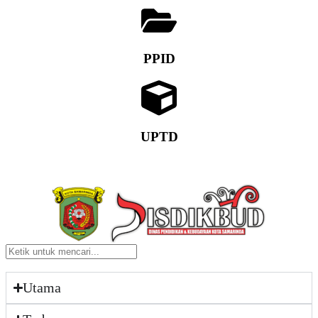
PPID
UPTD
Utama