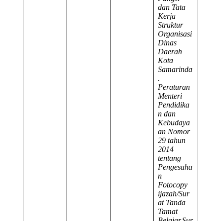
dan Tata
Kerja
Struktur
Organisasi
Dinas
Daerah
Kota
Samarinda
.
Peraturan
Menteri
Pendidika
n dan
Kebudaya
an Nomor
29 tahun
2014
tentang
Pengesaha
n
Fotocopy
ijazah/Sur
at Tanda
Tamat
Belajar,Sur