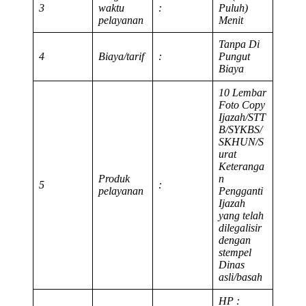
3
waktu
:
Puluh)
pelayanan
Menit
Tanpa Di
4
Biaya/tarif
:
Pungut
Biaya
10 Lembar
Foto Copy
Ijazah/STT
B/SYKBS/
SKHUN/S
urat
Keteranga
Produk
n
5
:
pelayanan
Pengganti
Ijazah
yang telah
dilegalisir
dengan
stempel
Dinas
asli/basah
HP :