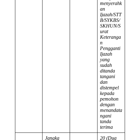
menyerahk
an
Ijazah/STT
B/SYKBS/
SKHUN/S
urat
Keteranga
n
Pengganti
Ijazah
yang
sudah
ditanda
tangani
dan
distempel
kepada
pemohon
dengan
menandata
ngani
tanda
terima
Jangka
20 (Dua