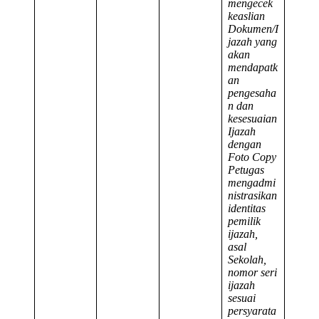
mengecek
keaslian
Dokumen/I
jazah yang
akan
mendapatk
an
pengesaha
n dan
kesesuaian
Ijazah
dengan
Foto Copy
Petugas
mengadmi
nistrasikan
identitas
pemilik
ijazah,
asal
Sekolah,
nomor seri
ijazah
sesuai
persyarata