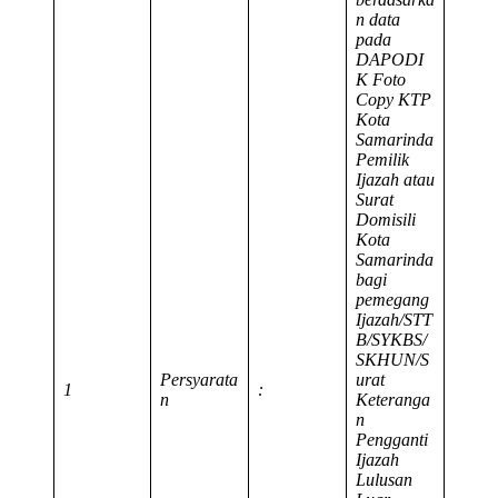
n data
pada
DAPODI
K
Foto
Copy KTP
Kota
Samarinda
Pemilik
Ijazah atau
Surat
Domisili
Kota
Samarinda
bagi
pemegang
Ijazah/STT
B/SYKBS/
SKHUN/S
Persyarata
urat
1
:
n
Keteranga
n
Pengganti
Ijazah
Lulusan