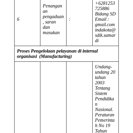
+6281253
Penangan
725886
an
Bidang SD
pengaduan
6
:
Email :
, saran
moc.liamg
dan
@atokadni
masukan
ramas.kids
id
Proses Pengelolaan pelayanan di internal
organisasi (Manufacturing)
Undang-
undang 20
tahun
2003
Tentang
Sistem
Pendidika
n
Nasional.
Peraturan
Pemerinta
h No 19
Tahun