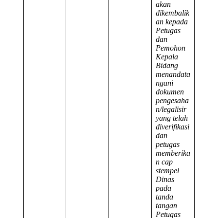
akan
dikembalik
an kepada
Petugas
dan
Pemohon
Kepala
Bidang
menandata
ngani
dokumen
pengesaha
n/legalisir
yang telah
diverifikasi
dan
petugas
memberika
n cap
stempel
Dinas
pada
tanda
tangan
Petugas