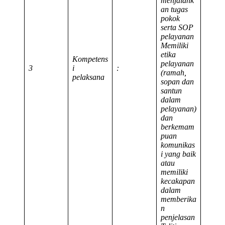
menjalank
an tugas
pokok
serta SOP
pelayanan
Memiliki
etika
Kompetens
pelayanan
3
i
:
(ramah,
pelaksana
sopan dan
santun
dalam
pelayanan)
dan
berkemam
puan
komunikas
i yang baik
atau
memiliki
kecakapan
dalam
memberika
n
penjelasan