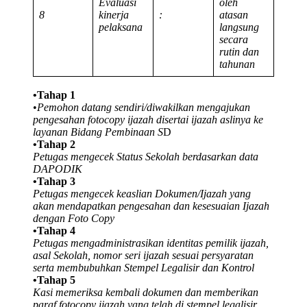
Evaluasi
oleh
8
kinerja
:
atasan
pelaksana
langsung
secara
rutin dan
tahunan
•Tahap 1
•
Pemohon datang sendiri/diwakilkan mengajukan
pengesahan fotocopy ijazah disertai ijazah aslinya ke
layanan Bidang Pembinaan S
D
•Tahap 2
Petugas mengecek Status Sekolah berdasarkan data
DAPODIK
•Tahap 3
Petugas mengecek keaslian Dokumen/Ijazah yang
akan mendapatkan pengesahan dan kesesuaian Ijazah
dengan Foto Copy
•Tahap 4
Petugas mengadministrasikan identitas pemilik ijazah,
asal Sekolah, nomor seri ijazah sesuai persyaratan
serta membubuhkan Stempel Legalisir dan Kontrol
•Tahap 5
Kasi memeriksa kembali dokumen dan memberikan
paraf fotocopy ijazah yang telah di stempel legalisir