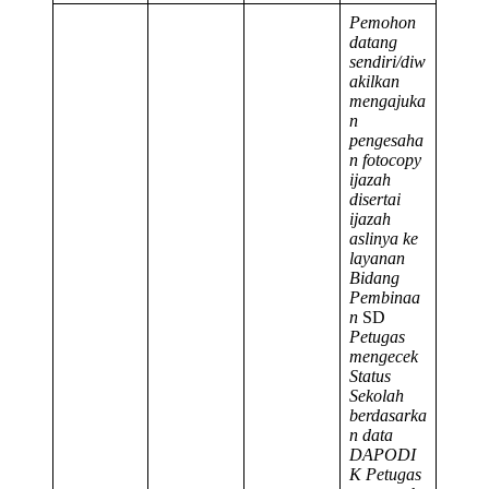
Pemohon
datang
sendiri/diw
akilkan
mengajuka
n
pengesaha
n fotocopy
ijazah
disertai
ijazah
aslinya ke
layanan
Bidang
Pembinaa
n
SD
Petugas
mengecek
Status
Sekolah
berdasarka
n data
DAPODI
K
Petugas