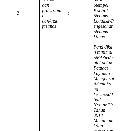
dan
Stempel
prasarana
Kontrol
2
:
n,
Stempel
dan/atau
Legalisir/P
fasilitas
engesahan
Stempel
Dinas
Pendidika
n minimal
SMA/Seder
ajat untuk
Petugas
Layanan
Menguasai
/Memaha
mi
Permendik
bud
Nomor 29
Tahun
2014
Memaham
i dan