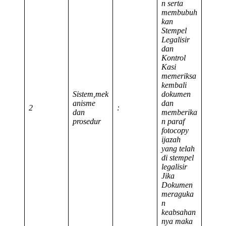
n serta
membubuh
kan
Stempel
Legalisir
dan
Kontrol
Kasi
memeriksa
kembali
Sistem,mek
dokumen
anisme
dan
2
:
dan
memberika
prosedur
n paraf
fotocopy
ijazah
yang telah
di stempel
legalisir
Jika
Dokumen
meraguka
n
keabsahan
nya maka