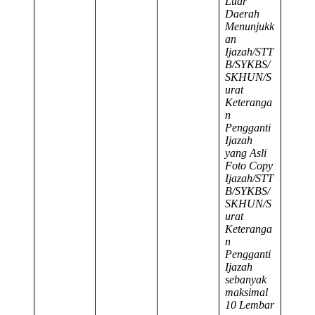
Luar
Daerah
Menunjukk
an
Ijazah/STT
B/SYKBS/
SKHUN/S
urat
Keteranga
n
Pengganti
Ijazah
yang Asli
Foto Copy
Ijazah/STT
B/SYKBS/
SKHUN/S
urat
Keteranga
n
Pengganti
Ijazah
sebanyak
maksimal
10 Lembar