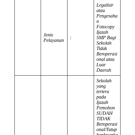
Legalisir
atau
Pengesaha
n
Fotocopy
Ijazah
Jenis
:
SMP Bagi
Pelayanan
Sekolah
Tidak
Beroperasi
onal atau
Luar
Daerah
Sekolah
yang
tertera
pada
Ijazah
Pemohon
SUDAH
TIDAK
Beroperasi
onal/Tutup
berdasarka