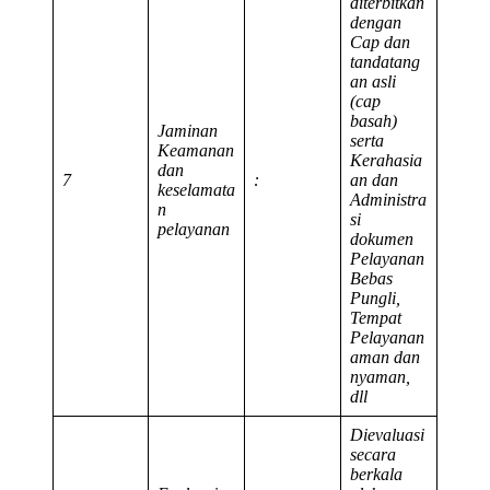
diterbitkan
dengan
Cap dan
tandatang
an asli
(cap
basah)
Jaminan
serta
Keamanan
Kerahasia
dan
7
:
an dan
keselamata
Administra
n
si
pelayanan
dokumen
Pelayanan
Bebas
Pungli,
Tempat
Pelayanan
aman dan
nyaman,
dll
Dievaluasi
secara
berkala