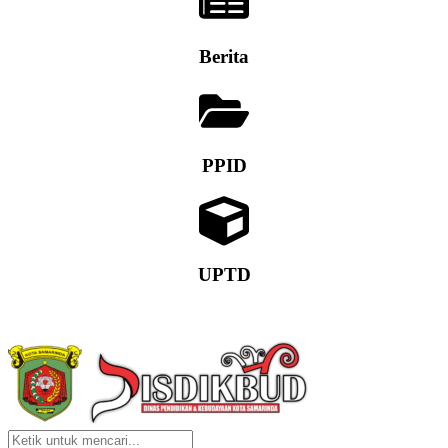
Berita
PPID
UPTD