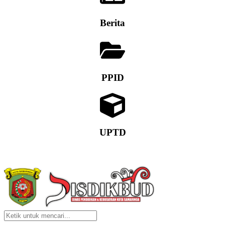
Berita
PPID
UPTD