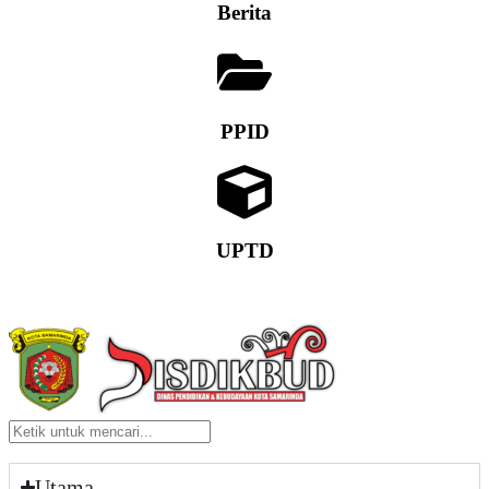
Berita
PPID
UPTD
Utama