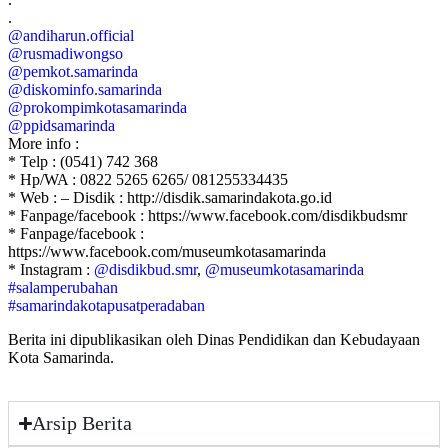
.
@andiharun.official
@rusmadiwongso
@pemkot.samarinda
@diskominfo.samarinda
@prokompimkotasamarinda
@ppidsamarinda
More info :
* Telp : (0541) 742 368
* Hp/WA : 0822 5265 6265/ 081255334435
* Web : – Disdik : http://disdik.samarindakota.go.id
* Fanpage/facebook : https://www.facebook.com/disdikbudsmr
* Fanpage/facebook :
https://www.facebook.com/museumkotasamarinda
* Instagram :
@disdikbud.smr
,
@museumkotasamarinda
#salamperubahan
#samarindakotapusatperadaban
Berita ini dipublikasikan oleh Dinas Pendidikan dan Kebudayaan
Kota Samarinda.
Arsip Berita