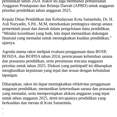
pendidikan tahun 2024. Rakor ini juga membahas pemanfaatan
Anggaran Pendapatan dan Belanja Daerah (APBD) untuk anggaran
prioritas pendidikan tahun anggaran 2025.
Kepala Dinas Pendidikan dan Kebudayaan Kota Samarinda, Dr. H.
Asli Nuryadin, S.Pd., M.M, menekankan pentingnya sinergi antara
pemerintah pusat dan daerah dalam pengelolaan dana pendidikan.
“Melalui koordinasi yang baik, kita dapat memastikan dukungan
finansial yang memadai untuk meningkatkan kualitas pendidikan,”
ujarnya.
Agenda utama rakor meliputi evaluasi penggunaan dana BOSP,
BOSDA, dan BOPDA tahun 2024, perencanaan kebutuhan sarana
dan prasarana pendidikan, serta perumusan rencana anggaran
prioritas untuk tahun 2025. Diskusi yang partisipatif ini diharapkan
menghasilkan keputusan yang tepat dan sesuai dengan kebutuhan
lapangan.
Diharapkan, rakor ini dapat meningkatkan efektivitas penggunaan
anggaran pendidikan, memastikan ketersediaan sarana dan prasarana
yang memadai, serta mempersiapkan alokasi anggaran yang tepat
untuk tahun anggaran 2025, demi tercapainya pendidikan yang
berkualitas dan merata di Kota Samarinda.
.
.
.